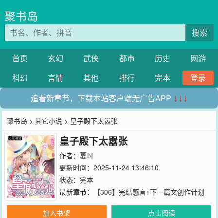
聚书岛
搜索
首页
玄幻
武侠
都市
历史
网游
科幻
言情
其他
排行
完本
登录
追看新章节，下载本站客户端无广告APP
↓↓↓
聚书岛
>
其它小说
> 皇子殿下太嚣张
皇子殿下太嚣张
作者：
夏ㄖ
更新时间：2025-11-24 13:46:10
状态：完本
最新章节：
【306】完结感言+下一篇文创作计划
加入书架
点击阅读