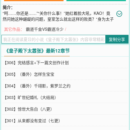
简介：
“呵……你还是……”“关你什么事！”她红着脸大吼，KAO！竟
然问她这种龌龊的问题，皇室怎么就出这样的败类？“身为太子
妃，本殿下的妻子，你说这种事我该不该管！”“那好，我不是我不
其它作品：
霸道千金VS霸道冷少
/
是，你把我休了吧！”“这个问题，还是让本殿下亲身来验证一下好
了！”他冷笑一声，直接堵住那张咻咻不叠咻咻不喋的小嘴。丫的，你
复制分享
拽什么拽啊，要知道现在可是君主立宪制，已经过了你们皇室一手遮
天的时代了！什么，逼婚？很好！你逼你的，
《皇子殿下太嚣张》最新12章节
您要是觉得《
皇子殿下太嚣张
》还不错的话请不要忘记向您QQ群和微
博微信里的朋友推荐哦！
【306】完结感言+下一篇文创作计划
【305】（番外）怎样生宝宝
【304】（番外）千翊影，紫罗兰之约
【303】旷世纪婚礼（大结局）
【302】惊世大告白（八更）
【301】从来都没有变过（七更）