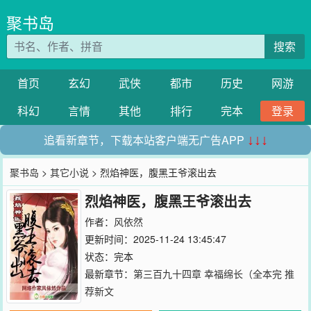
聚书岛
搜索
首页
玄幻
武侠
都市
历史
网游
科幻
言情
其他
排行
完本
登录
追看新章节，下载本站客户端无广告APP
↓↓↓
聚书岛
>
其它小说
> 烈焰神医，腹黑王爷滚出去
烈焰神医，腹黑王爷滚出去
作者：
风依然
更新时间：2025-11-24 13:45:47
状态：完本
最新章节：
第三百九十四章 幸福绵长（全本完 推
荐新文