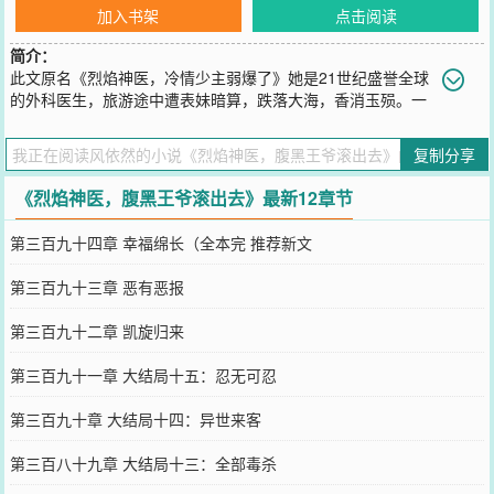
加入书架
点击阅读
简介：
此文原名《烈焰神医，冷情少主弱爆了》她是21世纪盛誉全球
的外科医生，旅游途中遭表妹暗算，跌落大海，香消玉殒。一
朝穿越，竟成了刚刚呱呱落地的婴儿，这小胳膊小腿的何时才有出头
之日啊！唉！既来之，则安之，慢慢熬吧。时光如梭，好不容易熬过
复制分享
了没有自由的十五年，可没想到刚脱离苦海，又被迫陷入“狼窝”——
被人从家里劫去给什么堡主治病，真是丢人丢到家了。被胁迫之下只
《烈焰神医，腹黑王爷滚出去》最新12章节
好无奈妥协，哼！都给我等着吧！女子报仇十
您要是觉得《
烈焰神医，腹黑王爷滚出去
》还不错的话请不要忘记向
第三百九十四章 幸福绵长（全本完 推荐新文
您QQ群和微博微信里的朋友推荐哦！
第三百九十三章 恶有恶报
第三百九十二章 凯旋归来
第三百九十一章 大结局十五：忍无可忍
第三百九十章 大结局十四：异世来客
第三百八十九章 大结局十三：全部毒杀