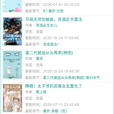
更新时间：2026-01-01 00:35:05
最新章节：
87 番外·分别
开局天师剑被偷，贫道反手雷法
作者：
有钱必生女儿
状态：连载
更新时间：2025-10-24 11:59:45
最新章节：
完本感言！
富二代被迫从头再来[种田]
作者：
寓风
状态：完本
更新时间：2025-10-24 19:46:38
最新章节：
富二代被迫从头再来[种田] 第408节
睁眼！太子爷的恶毒女友重生了
作者：
檐上歌
状态：连载
更新时间：2026-07-12 23:42:49
最新章节：
番外 求婚（完）