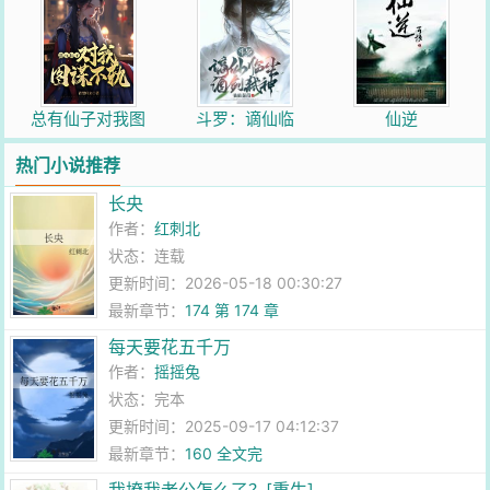
总有仙子对我图
斗罗：谪仙临
仙逆
谋不轨
尘，酒剑弑神
热门小说推荐
长央
作者：
红刺北
状态：连载
更新时间：2026-05-18 00:30:27
最新章节：
174 第 174 章
每天要花五千万
作者：
摇摇兔
状态：完本
更新时间：2025-09-17 04:12:37
最新章节：
160 全文完