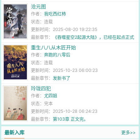
沧元图
作者：
我吃西红柿
状态：连载
更新时间：2025-08-20 19:22:35
最新章节：
《吞噬星空2起源大陆》，已经在起点正式
上传！
重生八八从木匠开始
作者：
奔跑的八零后
状态：连载
更新时间：2025-10-23 06:00:23
最新章节：
发新书了
玲珑四犯
作者：
尤四姐
状态：完本
更新时间：2025-10-28 06:24:23
最新章节：
第103章 正文完。
最新入库
更多>>