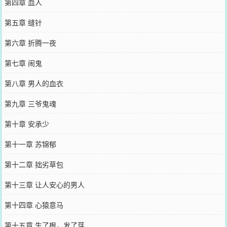
第四章 血人
第五章 缝针
第六章 折腾一夜
第七章 闹鬼
第八章 男人的血衣
第九章 三爷鬼魂
第十章 安承少
第十一章 苏锦郁
第十二章 拙劣草包
第十三章 让人安心的男人
第十四章 心猿意马
第十五章 生了根，发了芽