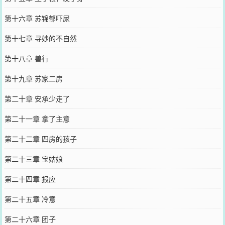
第十六章 苏锦郁吓尿
第十七章 寻妙的不自然
第十八章 兽行
第十九章 苏家二房
第二十章 安承少走了
第二十一章 拿了主意
第二十二章 四房的孩子
第二十三章 宝姑娘
第二十四章 报应
第二十五章 冷意
第二十六章 团子