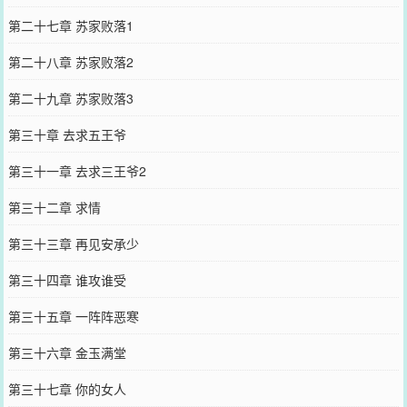
第二十七章 苏家败落1
第二十八章 苏家败落2
第二十九章 苏家败落3
第三十章 去求五王爷
第三十一章 去求三王爷2
第三十二章 求情
第三十三章 再见安承少
第三十四章 谁攻谁受
第三十五章 一阵阵恶寒
第三十六章 金玉满堂
第三十七章 你的女人