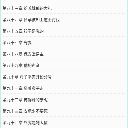
第八十三章 给苏锦郁的大礼
第八十四章 怀孕被知卫道士讨伐
第八十五章 孩子是我的
第八十七章 宠妻
第八十八章 保安堂易主
第八十九章 他的声音
第九十章 母子平安开设分号
第九十一章 牵着鼻子走
第九十二章 苏锦源的亲昵
第九十三章 安承少不要死
第九十四章 终究是她太傻