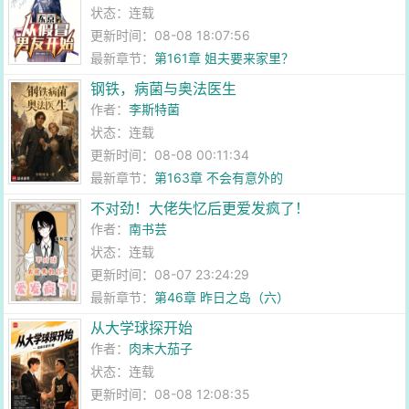
状态：连载
更新时间：08-08 18:07:56
最新章节：
第161章 姐夫要来家里？
钢铁，病菌与奥法医生
作者：
李斯特菌
状态：连载
更新时间：08-08 00:11:34
最新章节：
第163章 不会有意外的
不对劲！大佬失忆后更爱发疯了！
作者：
南书芸
状态：连载
更新时间：08-07 23:24:29
最新章节：
第46章 昨日之岛（六）
从大学球探开始
作者：
肉末大茄子
状态：连载
更新时间：08-08 12:08:35