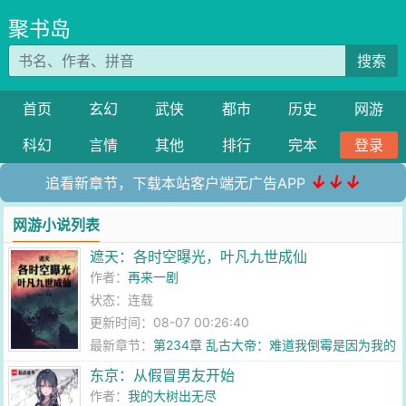
聚书岛
搜索
首页
玄幻
武侠
都市
历史
网游
科幻
言情
其他
排行
完本
登录
↓↓↓
追看新章节，下载本站客户端无广告APP
网游小说列表
遮天：各时空曝光，叶凡九世成仙
作者：
再来一剧
状态：连载
更新时间：08-07 00:26:40
最新章节：
第234章 乱古大帝：难道我倒霉是因为我的
道号？
东京：从假冒男友开始
作者：
我的大树出无尽