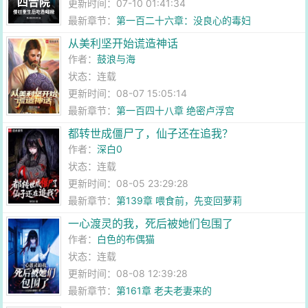
更新时间：07-10 01:41:34
最新章节：
第一百二十六章：没良心的毒妇
从美利坚开始谎造神话
作者：
鼓浪与海
状态：连载
更新时间：08-07 15:05:14
最新章节：
第一百四十八章 绝密卢浮宫
都转世成僵尸了，仙子还在追我？
作者：
深白0
状态：连载
更新时间：08-05 23:29:28
最新章节：
第139章 喂食前，先变回萝莉
一心渡灵的我，死后被她们包围了
作者：
白色的布偶猫
状态：连载
更新时间：08-08 12:39:28
最新章节：
第161章 老夫老妻来的