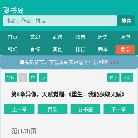
聚书岛
搜索
首页
玄幻
武侠
都市
历史
网游
科幻
言情
其他
排行
完本
登录
追看新章节，下载本站客户端无广告APP
↓↓↓
字体
大
中
小
换手
关灯
第8章异像，天赋觉醒-《重生：我能获取天赋》
上一章
目录
存书签
下一章
第(1/3)页