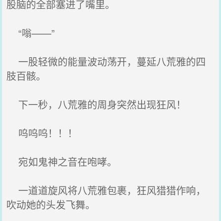
股脑的全部塞进了嘴里。
“嗡——”
一股轻微的能量波动荡开，蔓延八荒雅的四
肢百骸。
下一秒，八荒雅的周身突然出现狂风！
呜呜呜！！！
宛如鬼神之音在咆哮。
一道道旋风将八荒雅包裹，狂风猎猎作响，
吹动她的头发飞舞。