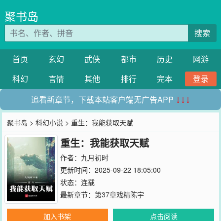
聚书岛
搜索
首页
玄幻
武侠
都市
历史
网游
科幻
言情
其他
排行
完本
登录
追看新章节，下载本站客户端无广告APP
↓↓↓
聚书岛
>
科幻小说
> 重生：我能获取天赋
重生：我能获取天赋
作者：
九月初时
更新时间：2025-09-22 18:05:00
状态：连载
最新章节：
第37章戏精陈宇
加入书架
点击阅读