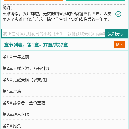
简介：
灾难降临，丧尸肆虐，无数的凶兽从时空裂缝降临世界，人类
陷入了灾难时代苦苦求。陈宇重生到了灾难降临后的一年里，
意外发现了自己的特殊能力，击杀丧尸凶兽掉落宝箱，获取天赋能力
和物品。【金色宝箱开启中……获得万有引力天赋之源！】【白金宝
复制分享
箱开启中……获得天象天赋之源！】【神圣宝箱开启中……获得凤凰
之力天赋之源！】——万有引力、凤凰之力、操控天象、神速力、热
章节列表，第1章~ 37章/共37章
倒序
视力……于是乎，凭借自己的特殊能力，陈宇在这个残酷的世界中有
了立足之地。
第1章十年之前
您要是觉得《
重生：我能获取天赋
》还不错的话请不要忘记向您QQ群
和微博微信里的朋友推荐哦！
第2章天赋之源，万有引力
第3章觉醒天赋【求支持】
第4章尸珠
第5章舔食者，金色宝箱
第6章超人之眼
第7章厮杀！