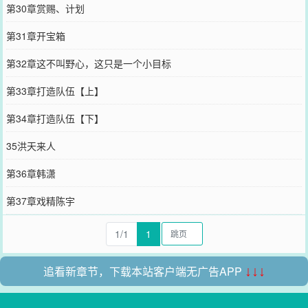
第30章赏赐、计划
第31章开宝箱
第32章这不叫野心，这只是一个小目标
第33章打造队伍【上】
第34章打造队伍【下】
35洪天来人
第36章韩潇
第37章戏精陈宇
1/1
1
追看新章节，下载本站客户端无广告APP
↓↓↓