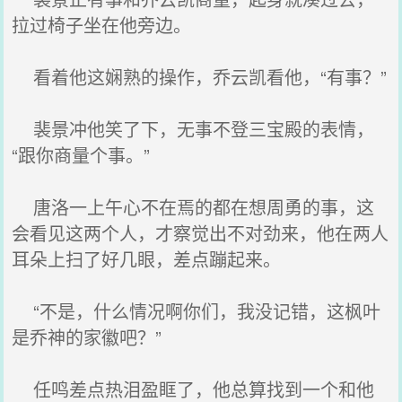
拉过椅子坐在他旁边。
看着他这娴熟的操作，乔云凯看他，“有事？”
裴景冲他笑了下，无事不登三宝殿的表情，
“跟你商量个事。”
唐洛一上午心不在焉的都在想周勇的事，这
会看见这两个人，才察觉出不对劲来，他在两人
耳朵上扫了好几眼，差点蹦起来。
“不是，什么情况啊你们，我没记错，这枫叶
是乔神的家徽吧？”
任鸣差点热泪盈眶了，他总算找到一个和他