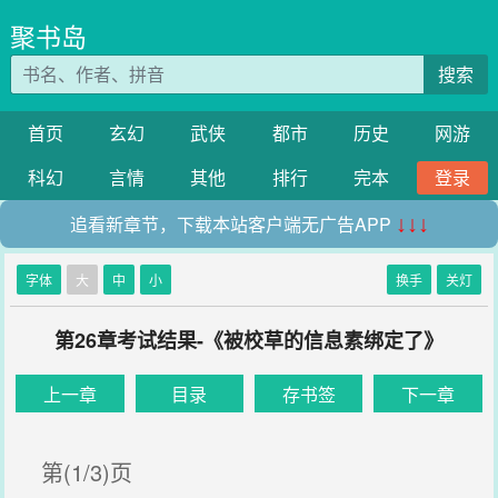
聚书岛
搜索
首页
玄幻
武侠
都市
历史
网游
科幻
言情
其他
排行
完本
登录
追看新章节，下载本站客户端无广告APP
↓↓↓
字体
大
中
小
换手
关灯
第26章考试结果-《被校草的信息素绑定了》
上一章
目录
存书签
下一章
第(1/3)页