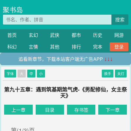
聚书岛
搜索
首页
玄幻
武侠
都市
历史
网游
科幻
言情
其他
排行
完本
登录
追看新章节，下载本站客户端无广告APP
↓↓↓
字体
大
中
小
换手
关灯
第九十五章：遇到筑基期煞气虎-《男配修仙，女主祭
天》
上一章
目录
存书签
下一章
第(1/3)页