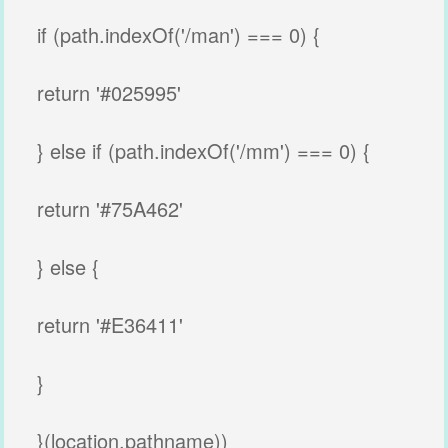
if (path.indexOf('/man') === 0) {
return '#025995'
} else if (path.indexOf('/mm') === 0) {
return '#75A462'
} else {
return '#E36411'
}
}(location.pathname))