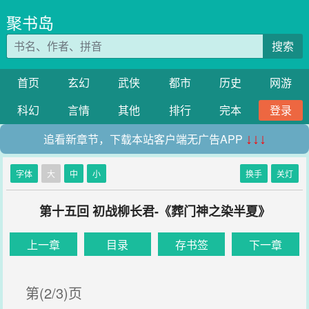
聚书岛
搜索
首页
玄幻
武侠
都市
历史
网游
科幻
言情
其他
排行
完本
登录
追看新章节，下载本站客户端无广告APP
↓↓↓
字体
大
中
小
换手
关灯
第十五回 初战柳长君-《葬门神之染半夏》
上一章
目录
存书签
下一章
第(2/3)页