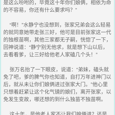
是这么吩咐的，毕竟这十年你们娘俩，相依为命
的不容易，你还有什么要求吗？”
“啊！”水静宁也没想到，张家兄弟会这么轻易
的就同意她带走张三好，他可是目前张家这一代
的独根苗啊，其他三家都无子嗣，恍惚了一下，
回神说道：“静宁别无他求，就是想下山以后，
去看看爹，让三好给他老人家磕几个头！”
张万名抬了一下眼皮，说道：“弟妹，磕头就
免了吧，爹的脾气你也知道，自打万年进神门以
后，就从未让你们娘俩进过张家大门。”他心里
只想着赶紧让这个化气镜的娘们，离开张家，以
免发生变故，哪还想的到什么独苗不独苗啊。
这十年，是他老人家不让我们娘俩进？还是