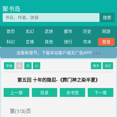
聚书岛
搜索
首页
玄幻
武侠
都市
历史
网游
科幻
言情
其他
排行
完本
登录
追看新章节，下载本站客户端无广告APP
↓↓↓
字体
大
中
小
换手
关灯
第五回 十年的隐忍-《葬门神之染半夏》
上一章
目录
存书签
下一章
第(1/3)页