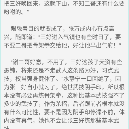
把三好唤回来，这就下山，不知二哥还有什么要
吩咐的。”
眼瞅着目的就要成了，张万成内心有点高
兴，随即道：“三好进入气镜也有些时日了，要
不要二哥把骨架拳交给他，好让他早出气府！”
“谢二哥好意，不用了，三好这孩子天资有些
愚钝，将来还是不走武人这条路为好，习点武
技，权当强身健体了。”水静宁一口回绝了，因
为张三好自小就习了，绝世武技阴手印，所以根
本没有必要再练骨架拳，这种比基本武技强不了
多少的武技了，作为杀招，后者跟前者根本就没
有什么可比性，要不是因为阴手印停滞不前，体
内没有真气，她也不会让张三好练那些基本武
技。