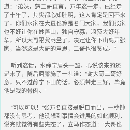
道：“弟妹，恕二哥直言，万年这一走，已经走
了十年了，其实都心知肚明，这人肯定是回不来
了，你们水家在大夏也算是名门大家，我们张家
也不好让你在妙善山，独自守寡，浪费大好年
华，所以大哥跟我商量了，决定让你下山离开张
家，当然这是大哥的意思，二哥也很赞成。”
听到这话，水静宁眉头一皱，心说该来的还
是来了，随后屈膝施了一礼道：“谢大哥二哥好
意，只不过静宁下山的话，必须带走三好，毕竟
他是我的骨肉。”
“可以可以！”张万名直接是脱口而出，一秒钟
都没有思考，他没想到事情会进展的如此顺利，
说完就觉得有些失态了，立马作态道：“大哥也