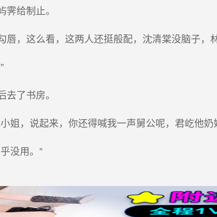
屿霁给制止。
唇，这么看，这两人还挺般配，沈清棠没脑子，
”
后去了书房。
小姐，说起来，你还得喊我一声舅公呢，君屹他奶奶
乎没用。”