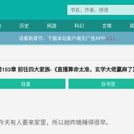
市
历史
网游
科幻
言情
追看新章节，下载本站客户端无广告APP
↓↓↓
第153章 前往四大家族-《直播算命太准，玄学大佬赢麻了
目录
存书签
今天有人要来家里，所以她昨晚睡得很早。