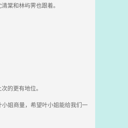
沈清棠和林屿霁也跟着。
上次的更有地位。
叶小姐商量，希望叶小姐能给我们一