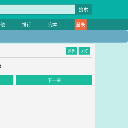
搜索
其他
排行
完本
登录
换手
关灯
》
下一章