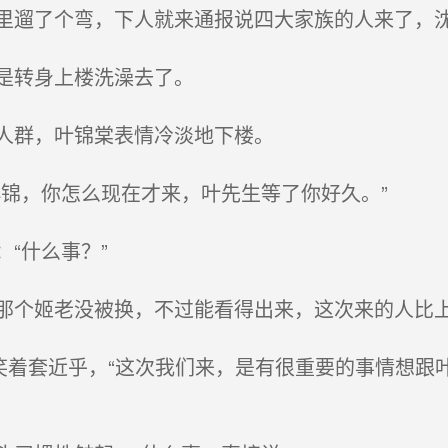
遛了个弯，下人就来通报说四大家族的人来了，
是转身上楼洗澡去了。
人群，叶锦棠表情冷淡地下楼。
锦，你怎么现在才来，叶先生等了你好久。”
“什么事？”
个姬老没被换，不过能看得出来，这次来的人比
笑着套近乎，“这次我们来，是有很重要的事情想跟