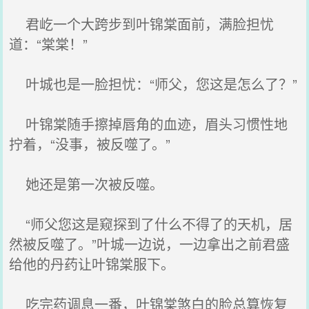
君屹一个大跨步到叶锦棠面前，满脸担忧
道：“棠棠！”
叶城也是一脸担忧：“师父，您这是怎么了？”
叶锦棠随手擦掉唇角的血迹，眉头习惯性地
拧着，“没事，被反噬了。”
她还是第一次被反噬。
“师父您这是窥探到了什么不得了的天机，居
然被反噬了。”叶城一边说，一边拿出之前君盛
给他的丹药让叶锦棠服下。
吃完药调息一番，叶锦棠煞白的脸总算恢复