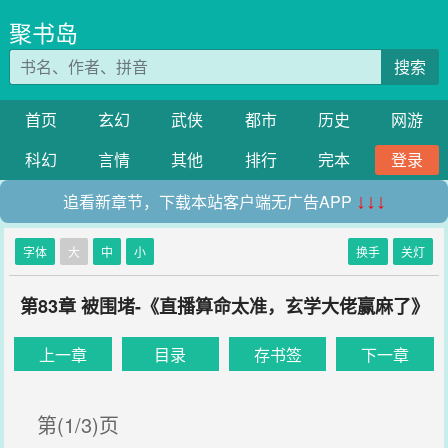
聚书岛
搜索
首页
玄幻
武侠
都市
历史
网游
科幻
言情
其他
排行
完本
登录
追看新章节，下载本站客户端无广告APP
↓↓↓
字体
大
中
小
换手
关灯
第83章 被围堵-《直播算命太准，玄学大佬赢麻了》
上一章
目录
存书签
下一章
第(1/3)页