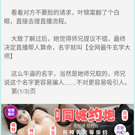
看着对方不要脸的请求，叶锦棠翻了个白
眼，直接去搜直播流程。
大致了解过后，她觉得师兄提议不错，最终
决定直播帮人算命，名字就叫【全网最牛玄学大
师】
这么牛逼的名字，当然是她师兄取的，师兄
说这个名字更容易骗人……不对更容易吸引人。
第(1/3)页