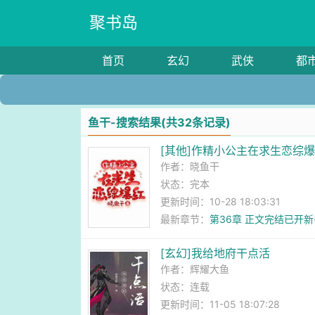
聚书岛
首页
玄幻
武侠
都
鱼干-搜索结果(共32条记录)
[其他]作精小公主在求生恋综
作者：
晓鱼干
状态：完本
更新时间：10-28 18:03:31
最新章节：
第36章 正文完结已开
[玄幻]我给地府干点活
作者：
辉耀大鱼
状态：连载
更新时间：11-05 18:07:28