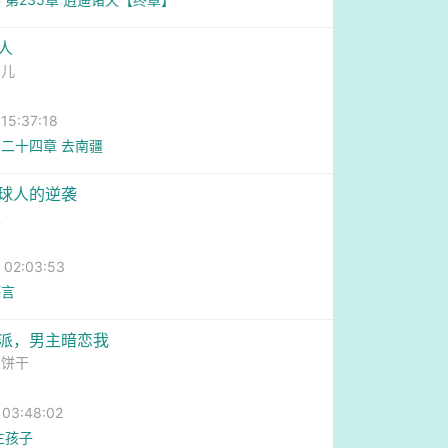
人
干儿
5:37:18
二十四章 去南疆
地球人的逆袭
须
02:03:53
感言
反派，男主暗恋我
鱼饼干
3:48:02
生孩子