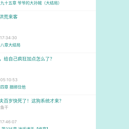
九十五章 爷爷的大孙贼（大结局）
之洪荒来客
7:34:30
十八章大结局
干，给自己疯狂加点怎么了？
鱼
5:10:53
四章 捆绑住他
老夫百岁快死了！这狗系统才来？
小鱼干
7:46:07
 第235章 逍遥诸天【终章】