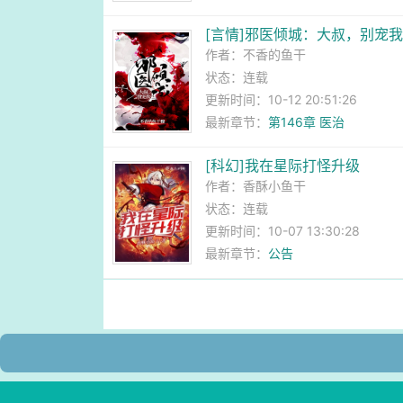
[言情]邪医倾城：大叔，别宠
作者：
不香的鱼干
状态：连载
更新时间：10-12 20:51:26
最新章节：
第146章 医治
[科幻]我在星际打怪升级
作者：
香酥小鱼干
状态：连载
更新时间：10-07 13:30:28
最新章节：
公告