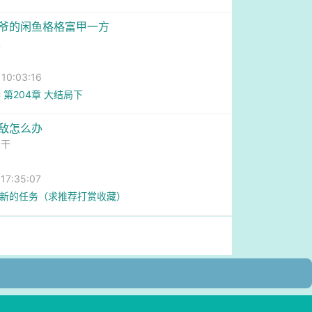
四爷的闲鱼格格富甲一方
粮
0:03:16
 第204章 大结局下
无敌怎么办
鱼干
7:35:07
 新的任务（求推荐打赏收藏）