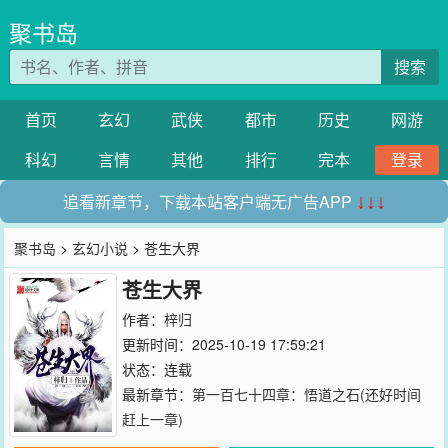
聚书岛
搜索
首页
玄幻
武侠
都市
历史
网游
科幻
言情
其他
排行
完本
登录
追看新章节，下载本站客户端无广告APP
↓↓↓
聚书岛
>
玄幻小说
> 苍生大界
苍生大界
作者：
梓归
更新时间：2025-10-19 17:59:21
状态：连载
最新章节：
第一百七十四章：悟道之石(还好时间
赶上一章)