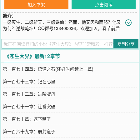
加入书架
点击阅读
简介：
一怒灭生，二怒斩天，三怒诛仙！然而，他又因和而怒？他又
为何？逆战乾坤！QQ群号138400036，欢迎加入。春节前后
全职写书，更新稳定，谢谢阅读的每一位。
您要是觉得《
苍生大界
》还不错的话请不要忘记向您QQ群和微博微信
复制分享
里的朋友推荐哦！
《苍生大界》最新12章节
第一百七十四章：悟道之石(还好时间赶上一章)
第一百七十三章：记在心里
第一百七十二章：进阶凝丹
第一百七十一章：连番突破
第一百七十章：这下糟了
第一百六十九章：册封道子