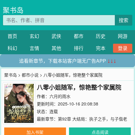
聚书岛
搜索
首页
玄幻
武侠
都市
历史
网游
科幻
言情
其他
排行
完本
登录
追看新章节，下载本站客户端无广告APP
↓↓↓
聚书岛
>
都市小说
> 八零小姐随军，惊艳整个家属院
八零小姐随军，惊艳整个家属院
作者：
六月的雨水
更新时间：2025-10-16 20:08:38
状态：连载
最新章节：
第92章 大结局：执子之手，与子偕老
加入书架
点击阅读