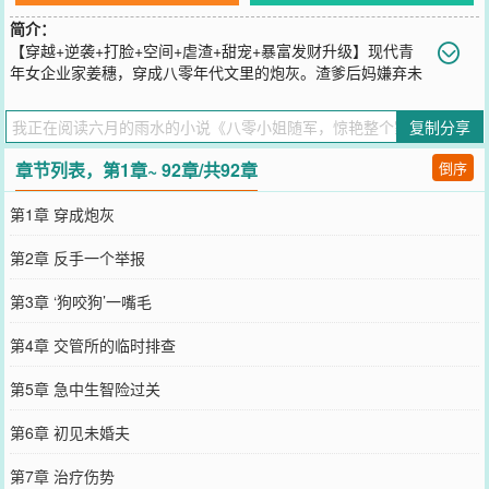
简介：
【穿越+逆袭+打脸+空间+虐渣+甜宠+暴富发财升级】现代青
年女企业家姜穗，穿成八零年代文里的炮灰。渣爹后妈嫌弃未
婚夫‘穷当’的木讷，双亲把姜穗当牲口算计、贩卖、逼她逃婚改嫁，最
终被他们害到惨死。重生后姜穗冷笑：逃婚改嫁？不如先送恶毒一家
复制分享
吃牢饭！她滴血激活祖传玉佩，开启灵田空间，收物资、囤药材，转
头一封电报直发海岛：“未婚夫，你家媳妇迷路了，速来接！”冷面夫
章节列表，第1章~ 92章/共92章
倒序
君霍靖宇，看着逃难未婚妻，眉头紧锁：“海岛苦，你受不了。”后来
——霍靖宇白天训下属，晚上训妻：“体力太差，晚上加练！”“要命
第1章 穿成炮灰
额！”第二天，姜穗怒摔枕头：“特喵的，说好的木讷老实呢？！”家属
院传闻：霍靖宇娶了个娇气花瓶，迟早要离婚！可她呢？一手灵药救
第2章 反手一个举报
领导，一手虐渣撕恶妇。她种灵田、开药厂、建医院，带领优秀家属
脱贫致富，成为了优秀模范夫人。【人间富贵花vs腹黑体力怪，双向
第3章 ‘狗咬狗’一嘴毛
奔赴、双向驯服，打脸虐渣爽翻天！】
您要是觉得《
八零小姐随军，惊艳整个家属院
》还不错的话请不要忘
第4章 交管所的临时排查
记向您QQ群和微博微信里的朋友推荐哦！
第5章 急中生智险过关
第6章 初见未婚夫
第7章 治疗伤势