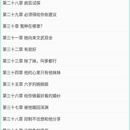
第二十八章 疯狂试探
第二十九章 必须得给你些建议
第三十章 冤种在哪里？
第三十一章 她向来文武双全
第三十二章 有就好
第三十三章 除了妹，叫爹都行
第三十四章 他的心里只有他妹妹
第三十五章 六岁的婉婉姐
第三十六章 给你做最好看的婚纱
第三十七章 被他踹回深渊
第三十八章 控制不住想和他分享