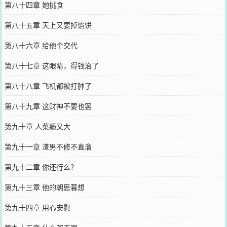
第八十四章 她挑食
第八十五章 天上又要掉馅饼
第八十六章 给他个交代
第八十七章 这眼睛，得钱治了
第八十八章 飞机都被打肿了
第八十九章 这财神不要也罢
第九十章 人菜瘾又大
第九十一章 渣男不修不直溜
第九十二章 你还行么？
第九十三章 他的朝思暮想
第九十四章 用心安慰