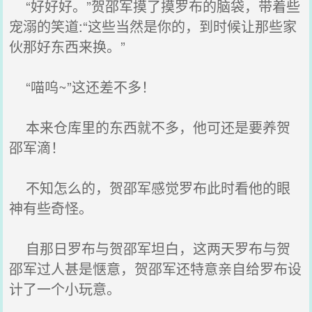
“好好好。”贺邵军摸了摸罗布的脑袋，带着些
宠溺的笑道:“这些当然是你的，到时候让那些家
伙那好东西来换。”
“喵呜~”这还差不多！
本来仓库里的东西就不多，他可还是要养贺
邵军滴！
不知怎么的，贺邵军感觉罗布此时看他的眼
神有些奇怪。
自那日罗布与贺邵军坦白，这两天罗布与贺
邵军过人甚是惬意，贺邵军还特意亲自给罗布设
计了一个小玩意。