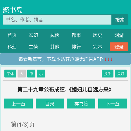
聚书岛
搜索
首页
玄幻
武侠
都市
历史
网游
科幻
言情
其他
排行
完本
登录
追看新章节，下载本站客户端无广告APP
↓↓↓
字体
大
中
小
换手
关灯
第二十九章公布成绩-《媳妇儿自远方来》
上一章
目录
存书签
下一章
第(1/3)页