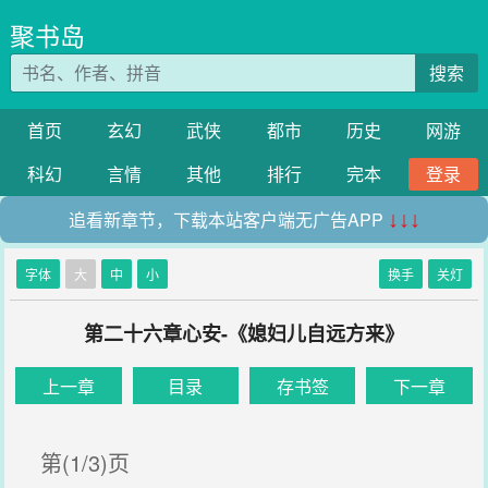
聚书岛
搜索
首页
玄幻
武侠
都市
历史
网游
科幻
言情
其他
排行
完本
登录
追看新章节，下载本站客户端无广告APP
↓↓↓
字体
大
中
小
换手
关灯
第二十六章心安-《媳妇儿自远方来》
上一章
目录
存书签
下一章
第(1/3)页