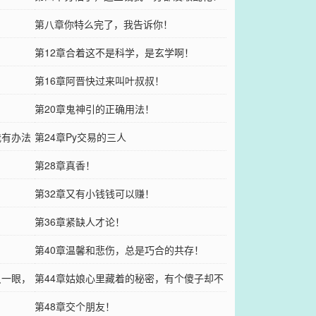
第八章你特么完了，我告诉你！
第12章合着这不是科学，是玄学啊！
第16章阿晋快过来叫叶叔叔！
第20章鬼神引的正确用法！
我有办法
第24章Py交易的三人
第28章真香！
第32章又有小钱钱可以赚！
第36章紧缺人才论！
第40章温馨和悲伤，总是巧合的共存！
只一眼，
第44章姑娘心里藏着的秘密，有个傻子却不
知！
第48章交个朋友！