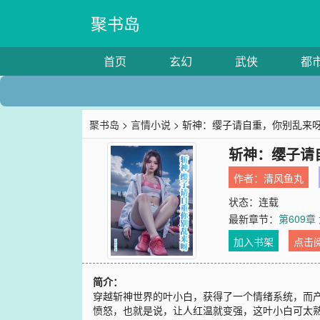
聚书岛
首页
玄幻
武侠
都
聚书岛
>
言情小说
> 斩神：缨子请自重，你别乱来
斩神：缨子请
作者：
清风鱼丸
状态：连载
最新章节：
第609章
加入书架
点击
简介：
穿越斩神世界的叶小白，获得了一个情绪系统，而产
愤怒，也就是说，让人红温就变强，这叶小白可太熟了