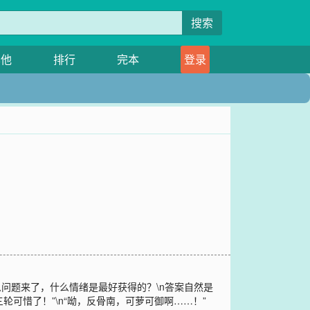
搜索
其他
排行
完本
登录
问题来了，什么情绪是最好获得的？\n答案自然是
可惜了！”\n“呦，反骨南，可萝可御啊……！”