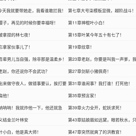
今天我就要带她走，我看谁敢拦我！
第七章大号柒模板显微，越阶战斗！
章缨子，再见的时候你要幸福呀！
第11章神棍叶小白！
章被拿捏的林七夜！
第15章叶某今年五十有七了！
章忘拿家伙事儿了！
第19章纹章！
章吾辈男儿当自强，除非那是温柔乡！
第23章老赵，你要是叫我一声爹，
章老赵，你还说你不会武功？
帮你觉醒禁墟！
第27章剑斩小猪佩奇！
章出来做守夜人，做错事要认，挨打要
第31章谁闹事？我打谁！打死他！
章扁他！
第35章预言家！
章呐呐呐！我就炸他一下，他还就急
第39章火力全开，蛇妖求死！
章义结金兰叶林安
第43章姑娘眉如远黛，眼若秋水，
章叶小白，他是真大师！
便是万年之久！
第47章突然就爽了的洪教官！