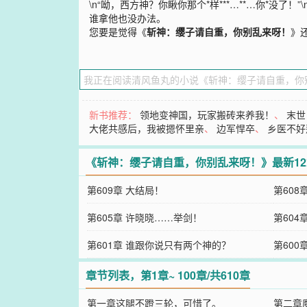
\n“呦，西方神？你瞅你那个*样***…**…你*
谁拿他也没办法。
您要是觉得《
斩神：缨子请自重，你别乱来呀！
》
新书推荐：
领地变神国，玩家搬砖来养我！
、
末世
大佬共感后，我被摁怀里亲
、
边军悍卒
、
乡医不好
《斩神：缨子请自重，你别乱来呀！》最新1
第609章 大结局！
第608
第605章 许晓晓……举剑！
第60
第601章 谁跟你说只有两个神的？
为刀！
第60
章节列表，第1章~ 100章/共610章
第一章这腿不蹬三轮，可惜了。
第二章