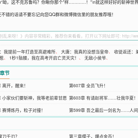
没了！”\n“呦，这不克苏鲁吗？你瞅你那个*样…………！”\n就这样好好的
还不错的话请不要忘记向您QQ群和微博微信里的朋友推荐哦！
：我提前一年打造至高避难所
、
大唐：我真的没想当皇帝
、
收徒返还：
惹
、
1秒1骷髅，我在高考开启亡灵天灾！
、
无敌小侯爷
、
2章节
章 离开，醒来！
第607章 全员飞升！
4章 小家伙们要斩神，我等老前辈甘愿
第603章 有请赵将军……壮我华夏！
0章 赛博炼丹，粒子对撞！
第599章 吾之最后一剑名为……人
魔刀千刃？
第三章缨子，爆点金币！