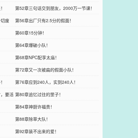
天！
第52章三句话交到朋友，2000万一节课！
一切废
第56章出厂只有2.5分的假面！
！
第60章15分钟！
第64章爆破小队！
第68章NPC配享太庙！
第72章又一次被扁的假面小队！
寿！
第76章应到240人，实到240人！
时，要活
第80章追忆过往的罡子！
第84章神厨许福贵！
第88章除草大队！
第92章装不出来的爱！