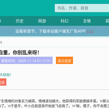
市
历史
网游
科幻
言情
追看新章节，下载本站客户端无广告APP
↓↓↓
呀！
自重，你别乱来呀！
更新时间：2025-11-14 01:17:31
直达底部
 大结局！
阅读
生情绪的对象实力越高，情绪波动越大，他获得的奖励便越丰富。\n那么
。\n于是乎，叶小白就逐渐开始放飞自我了。\n“呦，缨子，你不去蹬三轮