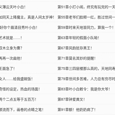
章义薄云天叶小白！
第51章小打小闹，终究有玩完的一
章如同天上降魔主，真是人间太岁神！
第55章老爷们脸颊一红，胜过世间
章 好你个眉清目秀叶小白！
话！
第59章时来天地皆同力，算我一个
章艺术就是……！
第63章年轻的假面小队呦！
章双木立身为曹？
第67章风韵犹存黑王！
章再再一次扁他！
第71章莫名其妙的提醒！
章王面急了！
第75章三四层楼那么高的，天地同
章女人……给我盛碗饭！
第79章世间多苦难，人力总有穷尽
章奇怪的设定，热血的场面！
着啊！
第83章叶小白敕令：我是你大爷！
章两个二点五等于五百万！
第87章钟爱粪叉！
章顺流而下，画卷的点睛之笔！
第91章额！他奶奶病了！