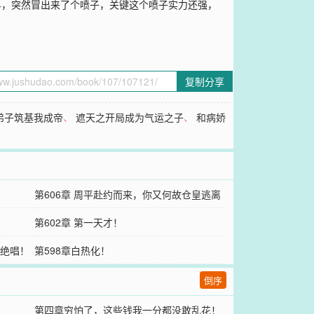
斩神世界，突然冒出来了个喷子，关键这个喷子实力还强，
复制分享
弟子筑基我成帝
、
遮天之开局成为气运之子
、
和病娇
第606章 周平赴约而来，你又何故仓皇逃离
呢？
第602章 第一天才！
间绝唱！
第598章白热化！
倒序
第四章穷怕了，这些钱我一分都没敢乱花！