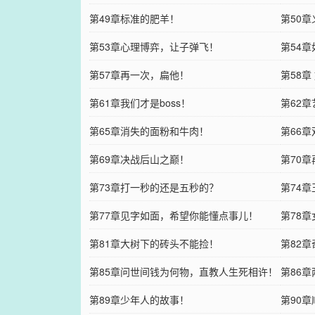
第49章标准的肥羊！
第50
第53章心理博弈，让子弹飞！
第54
第57章再一次，扁他！
第58
第61章我们才是boss！
第62
第65章消失的面粉和牛肉！
第66
第69章决战后山之巅！
第70
第73章打一秒的还是五秒的？
第74
第77章见字如面，希望你能懂点事儿！
第78
第81章大树下的砖头不能捡！
第82
第85章问世间钱为何物，直教人生死相许！
第86
第89章少年人的故事！
第90