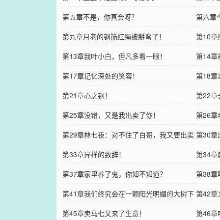
第五章不是，你真会呀？
第六章
第九章月老的钢筋红绳被掰弯了！
第10
第13章我叶小白，但凡多看一眼！
第14
第17章记忆深处的笑容！
第18
第21章心之钢！
第22
第25章没错，又是我出卖了你！
第26
第29章林七夜：对不住了白哥，我又要出卖
第30
你了！
第33章异样的致辞！
立正。
第34
第37章家里养了鬼，你知不知道？
第38
第41章我们终究会在一颗阳光明媚的大树下
了！
第42
再次相遇！
第45章卖马七又来了生意！
第46