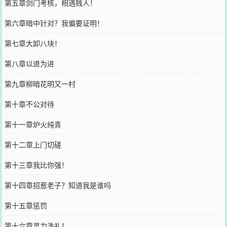
第五章剑门考核，相遇贱人！
第六章暗中针对？我偏要证明！
第七章大卸八块！
第八章以退为进
第九章柳暗花明又一村
第十章不公对待
第十一章炉火纯青
第十二章上门切磋
第十三章我比你强！
第十四章招惹老子？知道我是谁吗
第十五章惩罚
第十六章灵力洗礼！