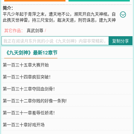
简介：
平凡少年起于青萍之末，遭天地不公，濒死开启九天神棺。自
此携灭世神雷，持三尺宝剑，裁决天道，刑罚诛恶，建九天神
庭，成为一代九天剑神！九天诸神陨，妖邪惑众生。世间多不公，以
其它作品：
真武剑尊
/
血引雷霆！
您要是觉得《
九天剑神
》还不错的话请不要忘记向您QQ群和微博微信
复制分享
里的朋友推荐哦！
《九天剑神》最新12章节
第一百三十五章大赛开始
第一百三十四章疯狂突破！
第一百三十三章夺回血剑骨！
第一百三十二章你贱的好像一条狗!
第一百三十一章羞辱任娇鸢！
第一百三十章好戏开场