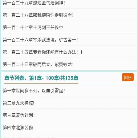
第一百二十九章燧烛金乌浩阙神！
第一百二十八章那我便陪你走到彼岸！
第一百二十七章十清剑王任长空
第一百二十六章宰杀武法境，旷古第一！
第一百二十五章我看你还能有什么办法！！
第一百二十四章破而后立，紫翼蛟龙！
章节列表，第1章~ 100章/共135章
倒序
第一章世间多不公，以血引雷霆！
第二章九天神棺!
第三章复仇计划！
第四章北渊苦修