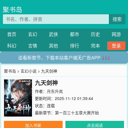
聚书岛
搜索
首页
玄幻
武侠
都市
历史
网游
科幻
言情
其他
排行
完本
登录
追看新章节，下载本站客户端无广告APP
↓↓↓
聚书岛
>
玄幻小说
> 九天剑神
九天剑神
作者：
月东升岚
更新时间：2025-11-12 01:39:44
状态：连载
最新章节：
第一百三十五章大赛开始
加入书架
点击阅读