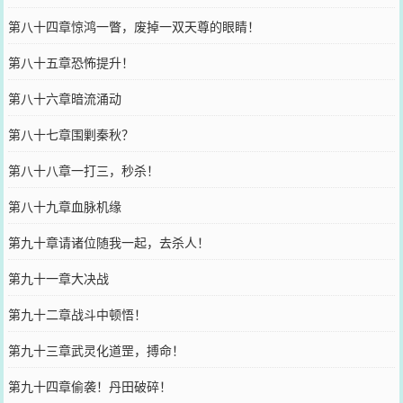
第八十四章惊鸿一瞥，废掉一双天尊的眼睛！
第八十五章恐怖提升！
第八十六章暗流涌动
第八十七章围剿秦秋？
第八十八章一打三，秒杀！
第八十九章血脉机缘
第九十章请诸位随我一起，去杀人！
第九十一章大决战
第九十二章战斗中顿悟！
第九十三章武灵化道罡，搏命！
第九十四章偷袭！丹田破碎！